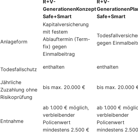
R+V-
R+V-
GenerationenKonzept
GenerationenPla
Safe+Smart
Safe+Smart
Kapitalversicherung
mit festem
Todesfallversich
Ablauftermin (Term-
Anlageform
gegen Einmalbeit
fix) gegen
Einmalbeitrag
enthalten
enthalten
Todesfallschutz
Jährliche
bis max. 20.000 €
bis max. 20.000 
Zuzahlung ohne
Risikoprüfung
ab 1.000 € möglich,
ab 1.000 € möglic
verbleibender
verbleibender
Entnahme
Policenwert
Policenwert
mindestens 2.500 €
mindestens 2.50