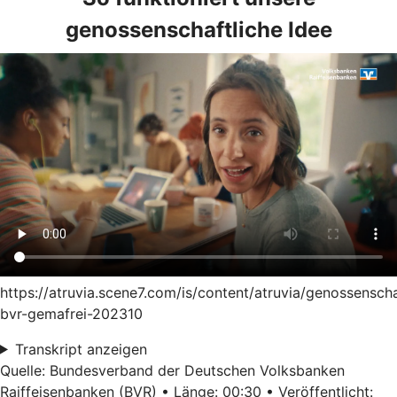
genossenschaftliche Idee
https://atruvia.scene7.com/is/content/atruvia/genossensch
bvr-gemafrei-202310
Transkript anzeigen
Quelle: Bundesverband der Deutschen Volksbanken
Raiffeisenbanken (BVR) • Länge: 00:30 • Veröffentlicht: